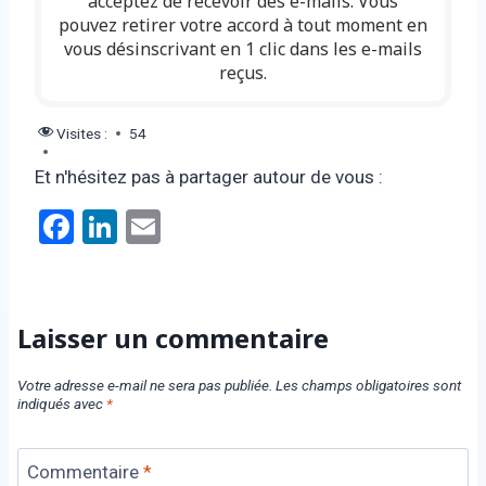
acceptez de recevoir des e-mails. Vous
pouvez retirer votre accord à tout moment en
vous désinscrivant en 1 clic dans les e-mails
reçus.
Visites :
54
Et n'hésitez pas à partager autour de vous :
F
Li
E
a
n
m
ce
ke
ail
b
dI
Laisser un commentaire
o
n
Votre adresse e-mail ne sera pas publiée.
Les champs obligatoires sont
o
indiqués avec
*
k
Commentaire
*