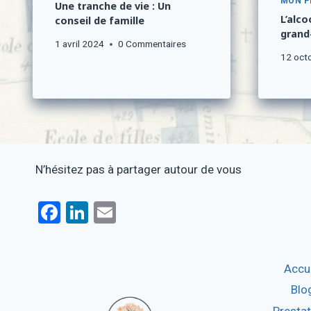
MON P
Une tranche de vie : Un
L’alco
conseil de famille
grand
1 avril 2024
0 Commentaires
12 oct
N’hésitez pas à partager autour de vous
F
Li
E
a
n
m
ce
ke
ail
Accue
b
dI
Blo
o
n
Presta