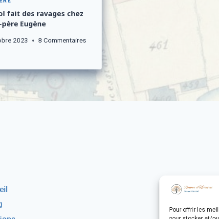
ÈRE
ol fait des ravages chez
-père Eugène
obre 2023
8 Commentaires
il
CATÉG
g
Pour offrir les me
tions
pour stocker et/ou