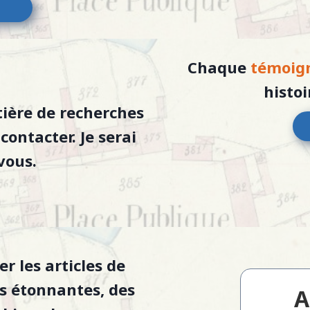
Chaque
témoig
histo
tière de recherches
e
contacter
. Je serai
vous.
r les articles de
es étonnantes, des
A