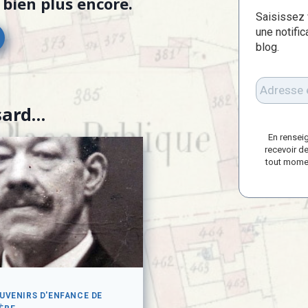
bien plus encore.
Saisissez 
une notific
blog.
sard…
En rensei
recevoir de
tout momen
OUVENIRS D'ENFANCE DE