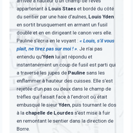
arrivée à hauteur d’un champ de fèves
appartenant à
Louis Staes
et bordé du côté
du sentier par une haie d’aulnes,
Louis Yden
en sortit brusquement en armant un fusil
double et en en dirigeant le canon vers elle.
Pauline s’écria en le voyant :
« Louis, s’il vous
plait, ne tirez pas sur moi ! »
. Je n’ai pas
entendu qu’
Yden
lui ait répondu et
instantanément un coup de fusil est parti qui
a traversé les jupes de
Pauline
sans les
enflammer à hauteur des cuisses. Elle s’est
rejetée d’un pas ou deux dans le champ de
trèfles qui faisait face à l’endroit où était
embusqué le sieur
Yden
, puis tournant le dos
à la
chapelle de Lourdes
s’est mise à fuir
en remontant le sentier dans la direction de
Borre.