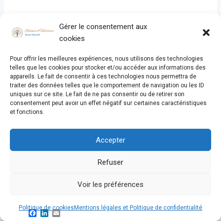
Enregistrer mon nom, mon e-mail et mon site dans le
navigateur pour mon prochain commentaire.
Gérer le consentement aux
cookies
Oui, je m'abonne pour recevoir un e-mail à chaque
nouvel article
Pour offrir les meilleures expériences, nous utilisons des technologies
telles que les cookies pour stocker et/ou accéder aux informations des
appareils. Le fait de consentir à ces technologies nous permettra de
traiter des données telles que le comportement de navigation ou les ID
uniques sur ce site. Le fait de ne pas consentir ou de retirer son
consentement peut avoir un effet négatif sur certaines caractéristiques
et fonctions.
Accepter
2 commentaires
Refuser
Magali Charpentier
dit :
Voir les préférences
9 avril 2024 à 15h17
Politique de cookies
Mentions légales et Politique de confidentialité
Facebook
LinkedIn
Email
Quelle histoire passionnante, comme d’habitude on a