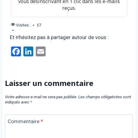
vous désinscrivant en 1 clic dans les e-mails
reçus.
Visites :
57
Et n'hésitez pas à partager autour de vous :
F
Li
E
a
n
m
ce
ke
ail
b
dI
Laisser un commentaire
o
n
Votre adresse e-mail ne sera pas publiée.
Les champs obligatoires sont
o
indiqués avec
*
k
Commentaire
*